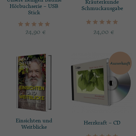
Unsere heiligen Bäume
Kräuterkunde
Hörbuchserie – USB
Schmuckausgabe
Stick
24,90
€
24,00
€
Ausverkauft
Einsichten und
Herzkraft – CD
Weitblicke