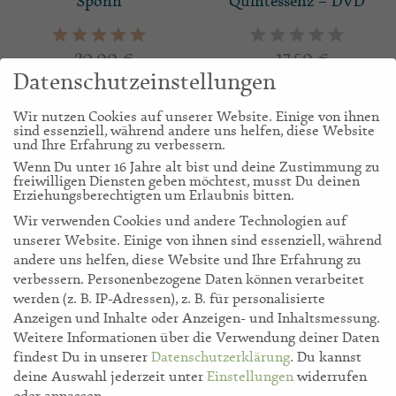
Spohn
Quintessenz – DVD
20,00
€
17,50
€
Datenschutzeinstellungen
Wir nutzen Cookies auf unserer Website. Einige von ihnen
sind essenziell, während andere uns helfen, diese Website
und Ihre Erfahrung zu verbessern.
Wenn Du unter 16 Jahre alt bist und deine Zustimmung zu
freiwilligen Diensten geben möchtest, musst Du deinen
Erziehungsberechtigten um Erlaubnis bitten.
Wir verwenden Cookies und andere Technologien auf
unserer Website. Einige von ihnen sind essenziell, während
andere uns helfen, diese Website und Ihre Erfahrung zu
verbessern.
Personenbezogene Daten können verarbeitet
werden (z. B. IP-Adressen), z. B. für personalisierte
Enzyklopädie Essbare
Enzyklopädie der
Anzeigen und Inhalte oder Anzeigen- und Inhaltsmessung.
Wildpflanzen –
psychoaktiven Pflanzen –
Weitere Informationen über die Verwendung deiner Daten
Fleischhauer
Rätsch
findest Du in unserer
Datenschutzerklärung
.
Du kannst
deine Auswahl jederzeit unter
Einstellungen
widerrufen