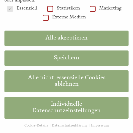
oder anpassen.
69,00
€
139,00
€
Datenschutzeinstellungen
Essenziell
Statistiken
Marketing
Externe Medien
Alle akzeptieren
Speichern
Alle nicht-essenzielle Cookies
ablehnen
Meine Heilpflanzen –
Ur-Medizin
Treben
Individuelle
Datenschutzeinstellungen
32,00
€
29,00
€
Cookie-Details
Datenschutzerklärung
Impressum
Datenschutzeinstellungen