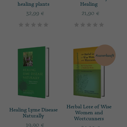
healing plants
Healing
32,99
€
21,90
€
Ausverkauft
Herbal Lore of Wise
Healing Lyme Disease
Women and
Naturally
Wortcunners
19,90
€