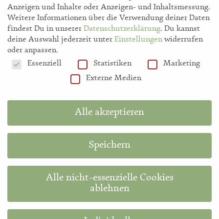
Anzeigen und Inhalte oder Anzeigen- und Inhaltsmessung.
Weitere Informationen über die Verwendung deiner Daten
storl.de
findest Du in unserer
Datenschutzerklärung
.
Du kannst
deine Auswahl jederzeit unter
Einstellungen
widerrufen
oder anpassen.
Akademie
Datenschutzeinstellungen
Essenziell
Statistiken
Marketing
Externe Medien
Shop
Alle akzeptieren
Hilfe
Speichern
Information in English
Alle nicht-essenzielle Cookies
Diese Website ist durch reCAPTCHA geschützt und es gelten die
Google-
ablehnen
Datenschutzerklärung
und
Nutzungsbedingungen
.