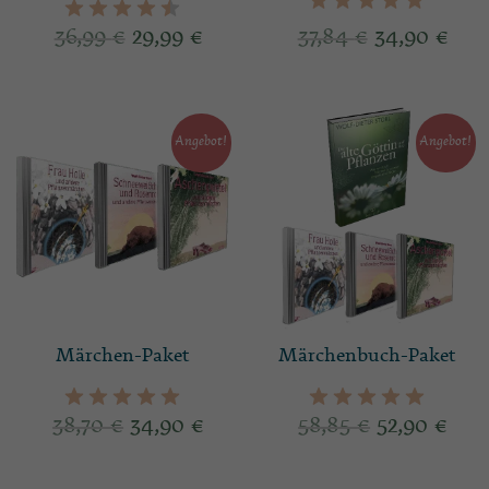
36,99
€
29,99
€
37,84
€
34,90
€
Angebot!
Angebot!
Märchen-Paket
Märchenbuch-Paket
38,70
€
34,90
€
58,85
€
52,90
€