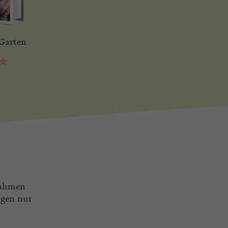
Garten
€
nahmen
ngen nur