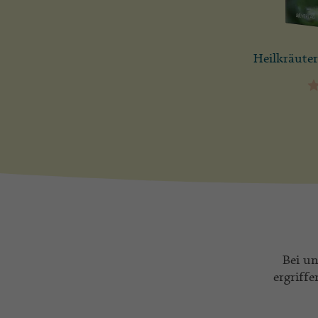
Heilkräute
Bei u
ergriff