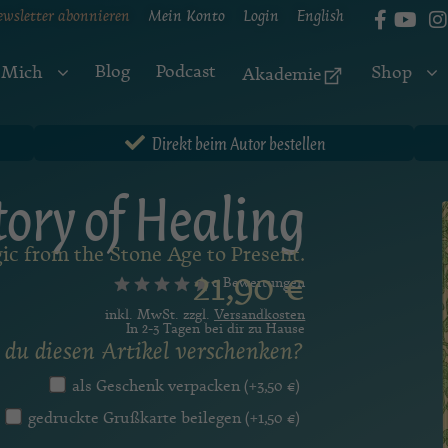
ewsletter abonnieren
Mein Konto
Login
English
Blog
Podcast
 Mich
Shop
Akademie
Direkt beim Autor bestellen
ory of Healing
ic from the Stone Age to Present.
21,90
€
0 Bewertungen
inkl. MwSt. zzgl.
Versandkosten
In 2-3 Tagen bei dir zu Hause
du diesen Artikel verschenken?
als Geschenk verpacken
(+
3,50
€
)
gedruckte Grußkarte beilegen
(+
1,50
€
)