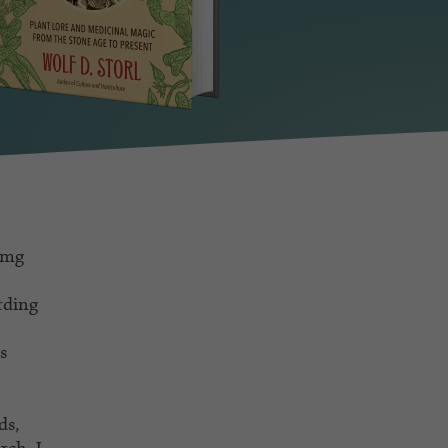
omg
rding
s
ds,