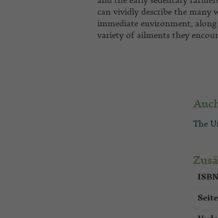
and the early sedentary farmer
can vividly describe the many w
immediate environment, along 
variety of ailments they encount
Auch
The Un
Zusä
ISBN
Seit