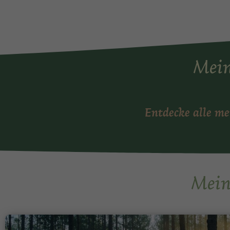
Mein
Entdecke alle m
Mein