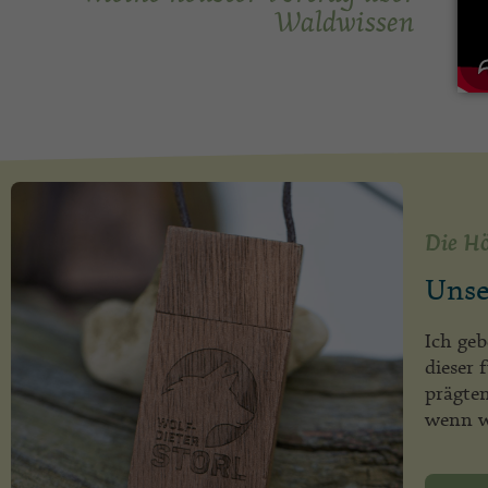
Waldwissen
Die Hö
Unse
Ich ge
dieser
prägten
wenn w