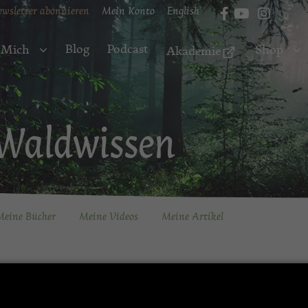
ewsletter abonnieren
Mein Konto
English
Blog
Podcast
 Mich
Shop
Akademie
Waldwissen
eine Bücher
Meine Videos
Meine Artikel