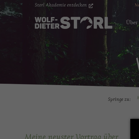
Storl Akademie entdecken
N
Über
M
Springe zu:
Meine neuster Vortrag über