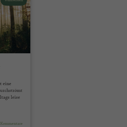
Waldwissen
e
t eine
durchströmt
ltags leise
 Kommentare