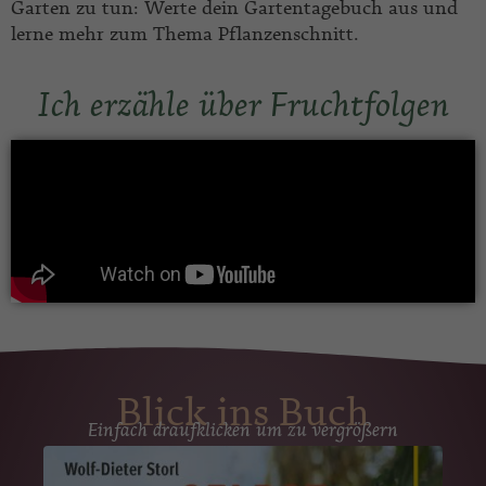
Garten zu tun: Werte dein Gartentagebuch aus und
lerne mehr zum Thema Pflanzenschnitt.
Ich erzähle über Fruchtfolgen
Blick ins Buch
Einfach draufklicken um zu vergrößern