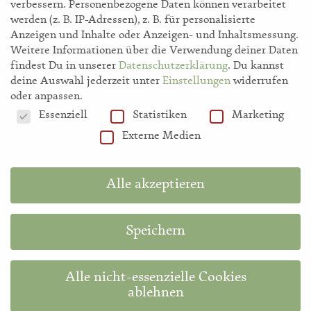
verbessern.
Personenbezogene Daten können verarbeitet
werden (z. B. IP-Adressen), z. B. für personalisierte
storl.de
Anzeigen und Inhalte oder Anzeigen- und Inhaltsmessung.
Weitere Informationen über die Verwendung deiner Daten
findest Du in unserer
Datenschutzerklärung
.
Du kannst
Akademie
deine Auswahl jederzeit unter
Einstellungen
widerrufen
oder anpassen.
Datenschutzeinstellungen
Essenziell
Statistiken
Marketing
Shop
Externe Medien
Hilfe
Alle akzeptieren
Information in English
Speichern
Diese Website ist durch reCAPTCHA geschützt und es gelten die
Google-
Datenschutzerklärung
und
Nutzungsbedingungen
.
Alle nicht-essenzielle Cookies
ablehnen