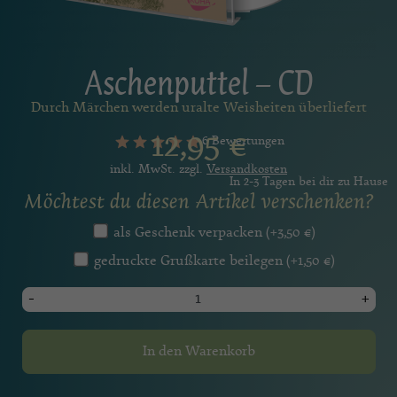
Aschenputtel – CD
Durch Märchen werden uralte Weisheiten überliefert
12,95
€
6 Bewertungen
inkl. MwSt. zzgl.
Versandkosten
In 2-3 Tagen bei dir zu Hause
Möchtest du diesen Artikel verschenken?
als Geschenk verpacken
(+
3,50
€
)
gedruckte Grußkarte beilegen
(+
1,50
€
)
-
+
In den Warenkorb