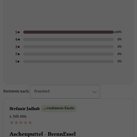
5
100%
4
0%
3
0%
2
0%
1
0%
Sortieren nach:
Standard
verifizierter Käufer
Stefanie Jadhab
5. Juli 2023
Aschenputtel - BrennEssel