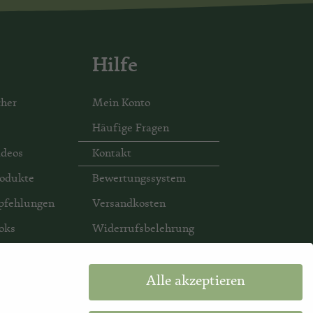
Hilfe
her
Mein Konto
Häufige Fragen
ideos
Kontakt
rodukte
Bewertungssystem
pfehlungen
Versandkosten
oks
Widerrufsbelehrung
s
Zahlungsarten
hen
Teilnahmebedingung
Alle akzeptieren
utschein