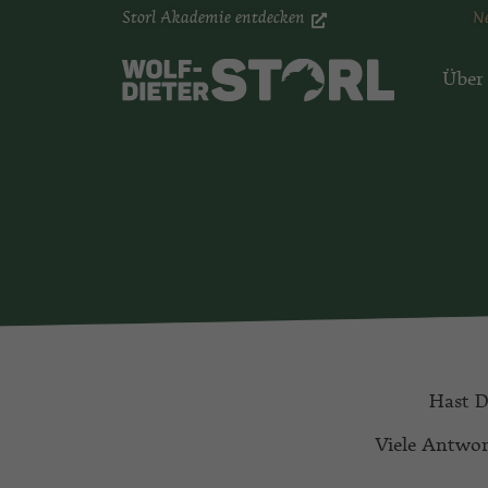
Storl Akademie entdecken
N
Über
Hast D
Viele Antwor