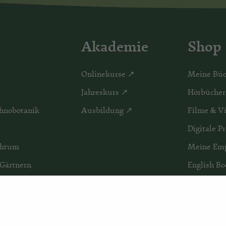
Akademie
Shop
Onlinekurse ↗
Meine Büc
Jahreskurs ↗
Hörbücher
hnobotanik
Ausbildung ↗
Filme & V
Digitale P
chtum
Meine Em
 Gärtnern
English Bo
Dies & Da
therapie
Schnäppc
Geschenkg