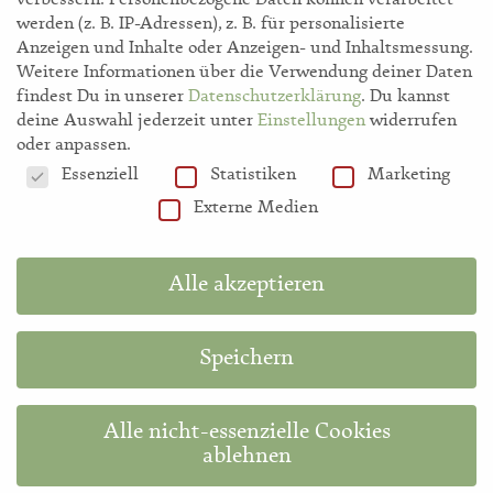
verbessern.
Personenbezogene Daten können verarbeitet
werden (z. B. IP-Adressen), z. B. für personalisierte
storl.de
Anzeigen und Inhalte oder Anzeigen- und Inhaltsmessung.
Weitere Informationen über die Verwendung deiner Daten
findest Du in unserer
Datenschutzerklärung
.
Du kannst
Akademie
deine Auswahl jederzeit unter
Einstellungen
widerrufen
oder anpassen.
Datenschutzeinstellungen
Essenziell
Statistiken
Marketing
Shop
Externe Medien
Hilfe
Alle akzeptieren
Information in English
Speichern
Diese Website ist durch reCAPTCHA geschützt und es gelten die
Google-
Datenschutzerklärung
und
Nutzungsbedingungen
.
Alle nicht-essenzielle Cookies
ablehnen