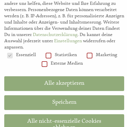
Akademie
andere uns helfen, diese Website und Ihre Erfahrung zu
verbessern.
Personenbezogene Daten können verarbeitet
werden (z. B. IP-Adressen), z. B. für personalisierte Anzeigen
Shop
und Inhalte oder Anzeigen- und Inhaltsmessung.
Weitere
Informationen über die Verwendung deiner Daten findest
Du in unserer
Datenschutzerklärung
.
Du kannst deine
Hilfe
Auswahl jederzeit unter
Einstellungen
widerrufen oder
anpassen.
Datenschutzeinstellungen
Essenziell
Statistiken
Marketing
Information in English
Externe Medien
Diese Website ist durch reCAPTCHA geschützt und es gelten die
Google-
Alle akzeptieren
Datenschutzerklärung
und
Nutzungsbedingungen
.
Speichern
Impressum
Datenschutzbelehrung
AGB
Alle nicht-essenzielle Cookies
© 2020 storlmedia | Storl GbR | Alle Rechte vorbehalten.