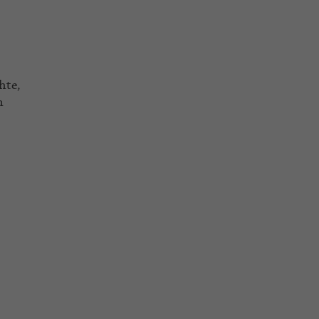
hte,
n