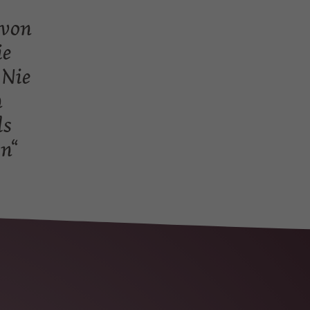
 von
ie
 Nie
n
ls
en“