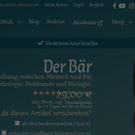
ewsletter abonnieren
Mein Konto
Login
English
Blog
Podcast
 Mich
Shop
Akademie
Direkt beim Autor bestellen
Der Bär
eziehung zwischen Mensch und Bär
thologie, Heilkunde und Biologie.
29,00
€
16 Bewertungen
inkl. MwSt. zzgl.
Versandkosten
In 2-3 Tagen bei dir zu Hause
du diesen Artikel verschenken?
als Geschenk verpacken
(+
3,50
€
)
gedruckte Grußkarte beilegen
(+
1,50
€
)