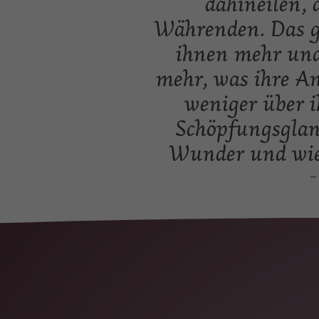
dahineilen, 
Währenden. Das gi
ihnen mehr und 
mehr, was ihre An
weniger über i
Schöpfungsglan
Wunder und wie 
–