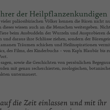
ehrer der Heilpflanzenkundigen
vieler paläosibirischen Völker kennen die Bären nicht nu
n dieses wissen auch an die Menschen weitergeben. Nich
 Tiere beim Ausbuddeln der Wurzeln und Ausprobieren d
 und daraus ihre Schlüsse ziehen, sondern der Bärengei
hamanen Träumen schicken und Heilinspirationen vermit
cs, des Films, des Kinderbuchs – von Kap’n Blaubär bis z
ort.
sagen, sowie die Geschichten von persönlichen Begegnu
erden mit genau recherchierten, zoologischen, botanisch
akten untermauert.
auf die Zeit einlassen und mit ihr