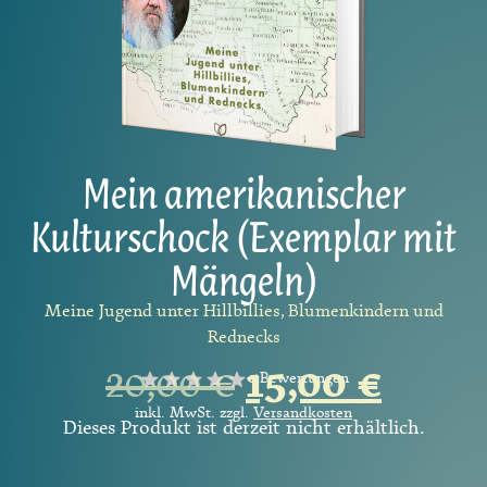
Mein amerikanischer
Kulturschock (Exemplar mit
Mängeln)
Meine Jugend unter Hillbillies, Blumenkindern und
Rednecks
20,00
€
15,00
€
0 Bewertungen
inkl. MwSt. zzgl.
Versandkosten
Dieses Produkt ist derzeit nicht erhältlich.