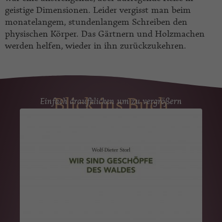
geistige Dimensionen. Leider vergisst man beim
monatelangem, stundenlangem Schreiben den
physischen Körper. Das Gärtnern und Holzmachen
werden helfen, wieder in ihn zurückzukehren.
Blick ins Buch
Einfach draufklicken um zu vergrößern