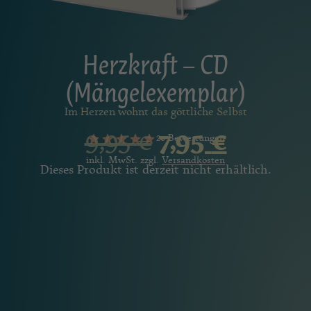
Herzkraft – CD
(Mängelexemplar)
Im Herzen wohnt das göttliche Selbst
9,95
€
7,95
€
20 Bewertungen
inkl. MwSt. zzgl.
Versandkosten
Dieses Produkt ist derzeit nicht erhältlich.