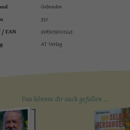
and
Gebunden
en
352
 / EAN
9783039021543
ag
AT Verlag
Das könnte dir auch gefallen …