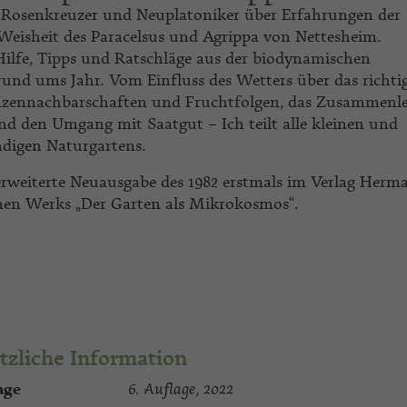
 Rosenkreuzer und Neuplatoniker über Erfahrungen der
Weisheit des Paracelsus und Agrippa von Nettesheim.
Hilfe, Tipps und Ratschläge aus der biodynamischen
 rund ums Jahr. Vom Einfluss des Wetters über das richti
lanzennachbarschaften und Fruchtfolgen, das Zusammenl
nd den Umgang mit Saatgut – Ich teilt alle kleinen und
ndigen Naturgartens.
 erweiterte Neuausgabe des 1982 erstmals im Verlag Herm
nenen Werks „Der Garten als Mikrokosmos“.
tzliche Information
age
6. Auflage, 2022