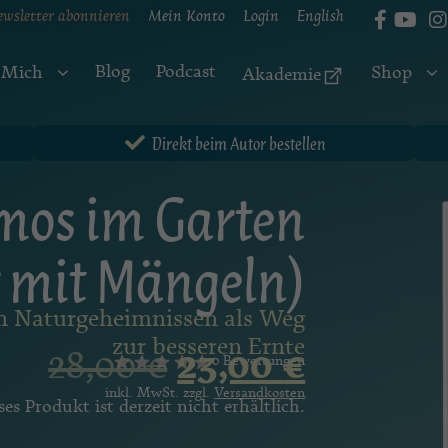
ewsletter abonnieren
Mein Konto
Login
English
Blog
Podcast
 Mich
Shop
Akademie
Direkt beim Autor bestellen
mos im Garten
 mit Mängeln)
n Naturgeheimnissen als Weg
zur besseren Ernte
28,00
€
23,00
€
0 Bewertungen
inkl. MwSt. zzgl.
Versandkosten
ses Produkt ist derzeit nicht erhältlich.