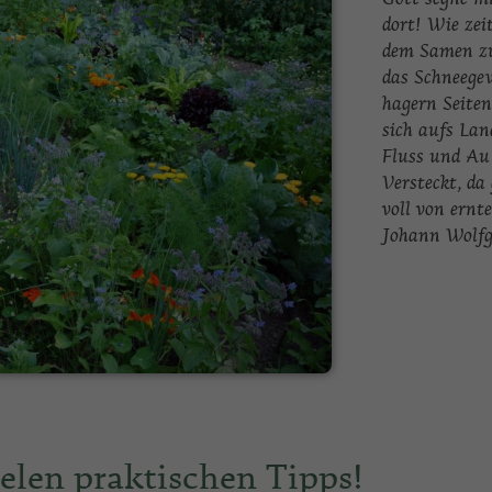
dort!
Wie zeit
dem Samen zu
das Schneege
hagern Seiten
sich aufs Lan
Fluss und Au
Versteckt, da
voll von ernt
Johann Wolfg
elen praktischen Tipps!