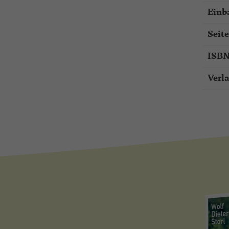
Einb
Seit
ISBN
Verl