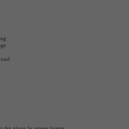
ung
age
n und
ir den Mann
In seinem Garten