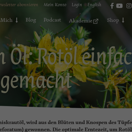
ewsletter abonnieren
Mein Konto
Login
English
Blog
Podcast
 Mich
Shop
Akademie
Öl: Rotöl einfac
gemacht
niskrautöl, wird aus den Blüten und Knospen des Tüpfe
rforatum) gewonnen. Die optimale Erntezeit, um Rotöl