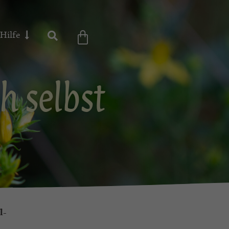
Hilfe
h selbst
l-