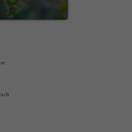
ter
auch