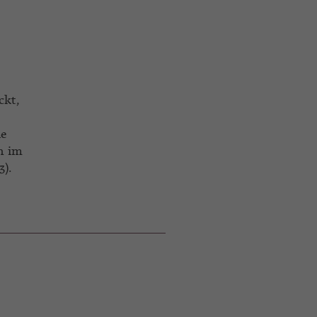
ckt,
ie
h im
3).