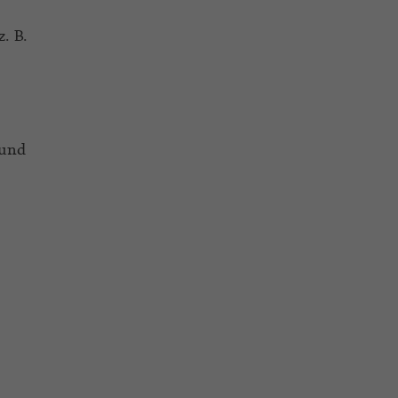
. B.
 und