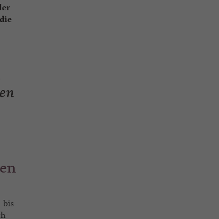
ler
die
n
ten
n
ren
 bis
ch