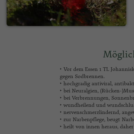
Möglic
‣ Vor dem Essen 1 TL Johannisk
gegen Sodbrennen.
‣ hochgradig antiviral, antibakte
‣ bei Neuralgien, (Rücken-)Mu
‣ bei Verbrennungen, Sonnenb
‣ wundheilend und wundschlu
‣ nervenschmerzlindernd, ange
‣ zur Narbenpflege, beugt Nar
‣ heilt von innen heraus, dah