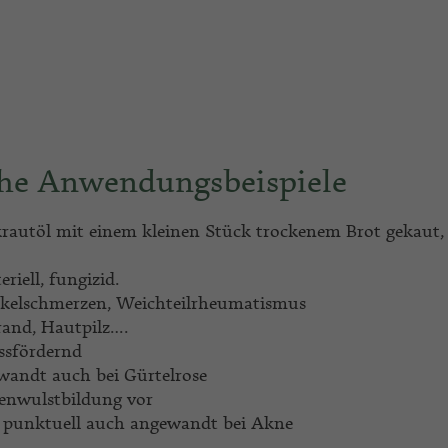
he Anwendungsbeispiele
rautöl mit einem kleinen Stück trockenem Brot gekaut, 
riell, fungizid.
skelschmerzen, Weichteilrheumatismus
rand, Hautpilz….
ssfördernd
wandt auch bei Gürtelrose
benwulstbildung vor
er punktuell auch angewandt bei Akne