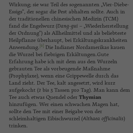
Wirkung; sie war Teil des sogenannten „Vier-Diebe-
Essigs“, der sogar die Pest abhalten sollte. Auch in
der traditionellen chinesischen Medizin (TCM)
fand die Engelwurz (
Dang-gui
– „Wiederherstellung
der Ordnung“) als Allheilmittel und als beliebteste
Heilpflanze überhaupt, bei Erkältungskrankheiten
[6]
Anwendung.
Die Indianer Nordamerikas kauen
die Wurzel bei fiebrigen Erkältungen.Gute
Erfahrung habe ich mit dem aus den Wurzeln
gebrauten Tee als vorbeugende Maßnahme
(Prophylaxe), wenn eine Grippewelle durch das
Land zieht. Der Tee, kalt angesetzt, wird kurz
aufgekocht (2 bis 3 Tassen pro Tag). Man kann dem
Tee auch etwas Quendel oder
Thymian
hinzufügen. Wer einen schwachen Magen hat,
sollte den Tee mit einer Beigabe von der
schleimhaltigen Eibischwurzel (
Althaea officinalis
)
trinken.