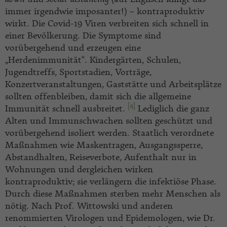
down
und
social-distancing
(auf Englisch klingt das
immer irgendwie imposanter!) – kontraproduktiv
wirkt. Die Covid-19 Viren verbreiten sich schnell in
einer Bevölkerung. Die Symptome sind
vorübergehend und erzeugen eine
„Herdenimmunität“. Kindergärten, Schulen,
Jugendtreffs, Sportstadien, Vorträge,
Konzertveranstaltungen, Gaststätte und Arbeitsplätze
sollten offenbleiben, damit sich die allgemeine
[4]
Immunität schnell ausbreitet.
Lediglich die ganz
Alten und Immunschwachen sollten geschützt und
vorübergehend isoliert werden. Staatlich verordnete
Maßnahmen wie Maskentragen, Ausgangssperre,
Abstandhalten, Reiseverbote, Aufenthalt nur in
Wohnungen und dergleichen wirken
kontraproduktiv; sie verlängern die infektiöse Phase.
Durch diese Maßnahmen sterben mehr Menschen als
nötig. Nach Prof. Wittowski und anderen
renommierten Virologen und Epidemologen, wie Dr.