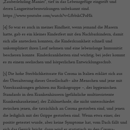
„Zauberlehrling Manier“, tief in das Lebensgefüge eingreift und
deren Langzeitnebenwirkungen unbekannt sind.
https://www.youtube.com/watch?v=LfbbikCPoHk
[4] So war es auch in meiner Kindheit, wenn jemand die Masern
hatte, gab es ein kleines Kinderfest mit den Nachbarkindern, damit
sich alle anstecken konnten, die Kinderkrankheit schnell und
unkompliziert ihren Lauf nehmen und eine lebenslange Immunität
bescheren konnte. Kinderkrankheiten sind wichtig; bei jeder kommt
es zu einem seelischen und körperlichen Entwicklungsschub.
[5] Die hohe Sterblichkeitsrate für Corona in Italien erklärt sich aus
der Überalterung dieser Gesellschaft– alte Menschen und jene mit
Vorerkrankungen gehören zur Risikogruppe –, der hygienischen
Standards in den Krankenhäusern (gefährliche multiresistente
Krankenhauskeime), der Zählmethode, die nicht unterschiedet
zwischen jenen, die tatsächlich an Corona gestorben sind, und jenen
die lediglich mit der Grippe gestorben sind. Wenn etwa einer, der
positiv getestet wurde, aber keine Symptome hat, vom Dach fällt und
sich das Genick bricht, dann wird er statistisch zu den Corona-