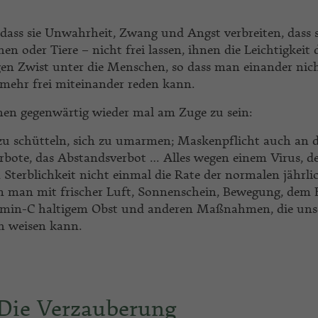
ss sie Unwahrheit, Zwang und Angst verbreiten, dass s
en oder Tiere – nicht frei lassen, ihnen die Leichtigkeit 
gen Zwist unter die Menschen, so dass man einander nic
 mehr frei miteinander reden kann.
en gegenwärtig wieder mal am Zuge zu sein:
zu schütteln, sich zu umarmen; Maskenpflicht auch an 
rbote, das Abstandsverbot … Alles wegen einem Virus, d
n Sterblichkeit nicht einmal die Rate der normalen jährli
em man mit frischer Luft, Sonnenschein, Bewegung, dem 
amin-C haltigem Obst und anderen Maßnahmen, die un
h weisen kann.
Die Verzauberung