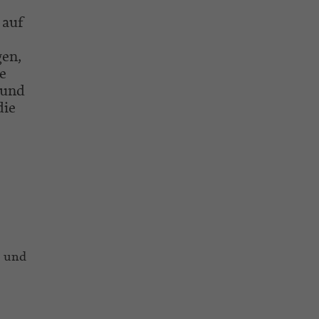
 auf
en,
e
 und
die
l und