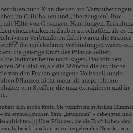
n beruhten auch Krankheiten auf Verzauberungen,
chen im Griff hatten und „überzeugten“. Ihre
, mit Hilfe von Gesängen, Handlungen, Erzählung
en einen stärkeren Zauber zu schaffen, als es di
wichtigsten Verbündeten dabei waren die Kräuter
stoffe“ die molekularen Verbindungen waren es, 
ern die geistige Kraft der Pflanze selber,
es die Indianer heute noch sagen. Das mit den
hen Mittelalter, als die Mönche die arabische
die von den Frauen getragene Volksheilkunde
alten Pflanzen nicht mehr als ansprechbare
ehälter von Stoffen, die man extrahieren und in
te.
enbart sich große Kraft. Sie vermitteln zwischen Himme
– im etymologischen Sinn, „krummen“ – gebeugten und
eraufrichten.
[1]
Über Pflanzen, die die Kraft haben, den
en, habe ich ja schon in vorhergehenden Newslettern