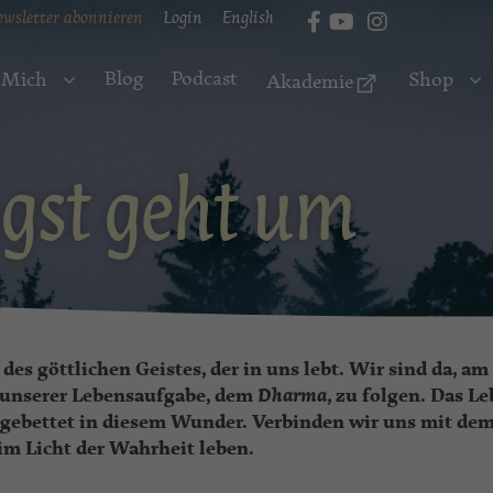
ewsletter abonnieren
Login
English
Blog
Podcast
 Mich
Shop
Akademie
gst geht um
des göttlichen Geistes, der in uns lebt. Wir sind da, am
 unserer Lebensaufgabe, dem
Dharma,
zu folgen. Das L
ingebettet in diesem Wunder. Verbinden wir uns mit de
 im Licht der Wahrheit leben.