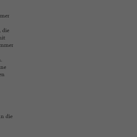
mmer
 die
mit
 immer
.
ine
en
an die