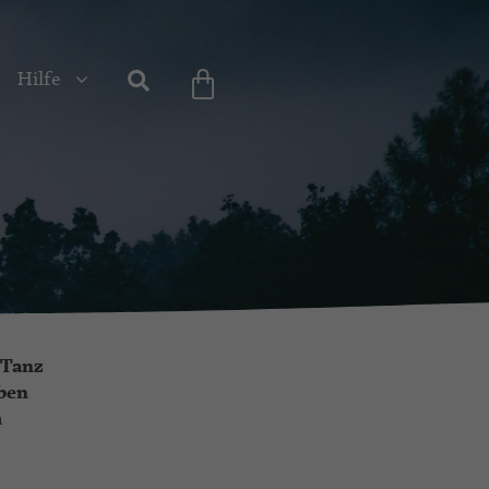
Hilfe
 Tanz
eben
m