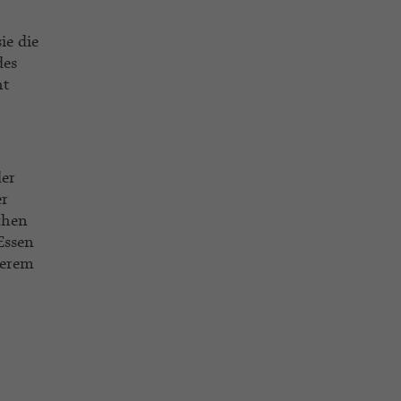
ie die
des
ht
der
er
chen
Essen
serem