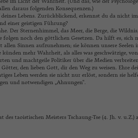
 lebe im Licht der Wahrheit. (Und das, wie der Psychologe
 allen daraus folgenden Konsequenzen.)
 deines Lebens. Zurückblickend, erkennst du da nicht i
nd einer geistigen Führung?
he. Der Sternenhimmel, das Meer, die Berge, die Wildnis,
 folgen noch den göttlichen Gesetzen. Da hilft es, sich 
mit allen Sinnen aufzunehmen; sie können unsere Seelen
ie künden mehr Wahrheit, als alles was geschwätzige, von
rten und machtgeile Politiker über die Medien verbreiten
 Götter, den lieben Gott, dir den Weg zu weisen. Ehre de
iges Leben werden sie nicht nur erlöst, sondern sie helf
htigen und notwendigen „Ahnungen“.
des taoistischen Meisters Tschaung-Tse (4. Jh. v. u.Z.) 