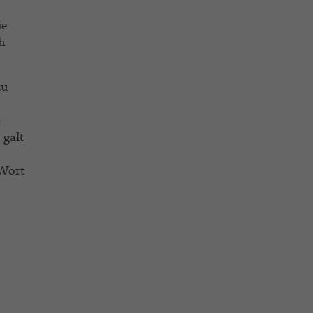
ie
ch
zu
;
 galt
 Wort