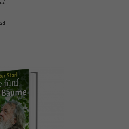
und
und