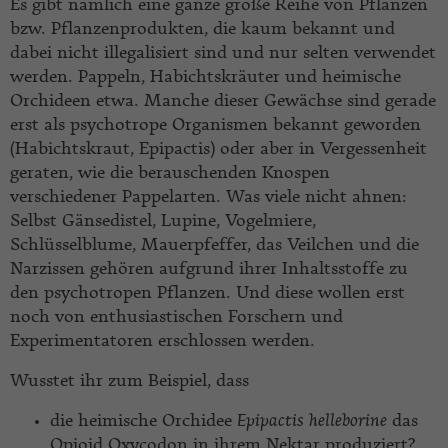
Es gibt nämlich eine ganze große Reihe von Pflanzen
bzw. Pflanzenprodukten, die kaum bekannt und
dabei nicht illegalisiert sind und nur selten verwendet
werden. Pappeln, Habichtskräuter und heimische
Orchideen etwa. Manche dieser Gewächse sind gerade
erst als psychotrope Organismen bekannt geworden
(Habichtskraut, Epipactis) oder aber in Vergessenheit
geraten, wie die berauschenden Knospen
verschiedener Pappelarten. Was viele nicht ahnen:
Selbst Gänsedistel, Lupine, Vogelmiere,
Schlüsselblume, Mauerpfeffer, das Veilchen und die
Narzissen gehören aufgrund ihrer Inhaltsstoffe zu
den psychotropen Pflanzen. Und diese wollen erst
noch von enthusiastischen Forschern und
Experimentatoren erschlossen werden.
Wusstet ihr zum Beispiel, dass
die heimische Orchidee
Epipactis
helleborine
das
Opioid Oxycodon in ihrem Nektar produziert?